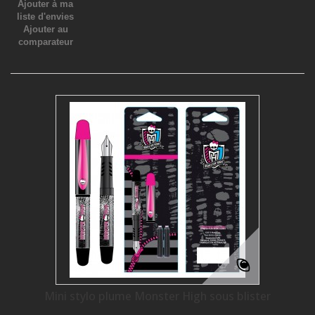
Ajouter à ma
liste d'envies
Ajouter au
comparateur
Mini stylo plume Monster High sous blister