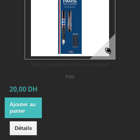
Mini stylo plume PSG sous blister
PSG
20,00 DH
Ajouter au
panier
Détails