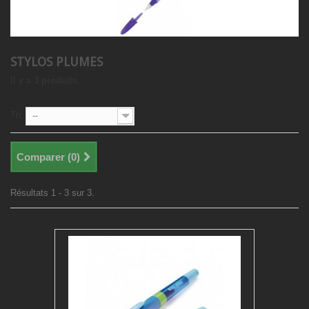
STYLOS PLUMES
Il y a 3 produits.
Tri
--
Comparer (
0
)
Résultats 1 - 3 sur 3.