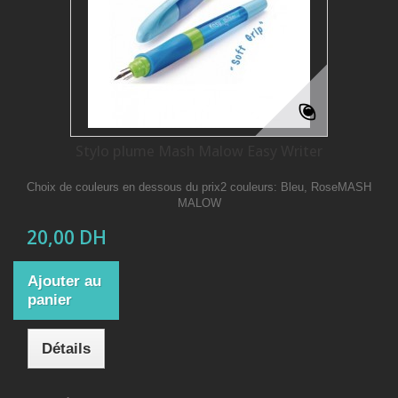
Stylo plume Mash Malow Easy Writer
Choix de couleurs en dessous du prix2 couleurs: Bleu, RoseMASH
MALOW
20,00 DH
Ajouter au
panier
Détails