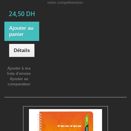
votre compréhension.
24,50 DH
Ajouter au
panier
Détails
Ajouter à ma
liste d'envies
Ajouter au
comparateur