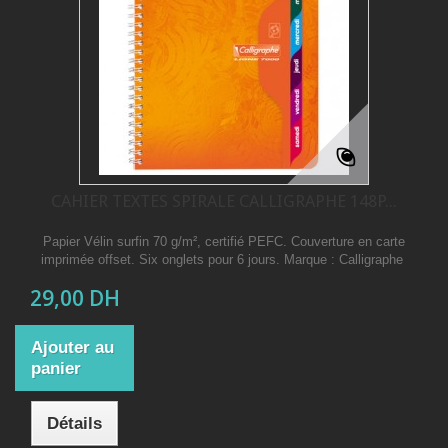
CAHIER TEXTES SPIRALE CALLIGRAPHE 148P...
Papier Vélin surfin 70 g/m², certifié PEFC. Couverture en carte
imprimée offset. Six onglets pour 6 jours. Marque : Calligraphe
29,00 DH
Ajouter au
panier
Détails