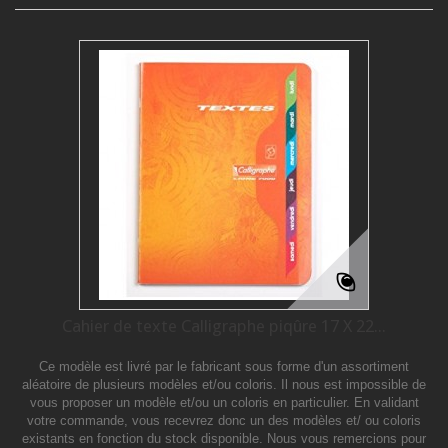
Cahier de texte Calligraphe piqûre 17 X 22...
Ce modèle est livré par le fabricant sous forme d'un assortiment
aléatoire de plusieurs modèles et/ou coloris. Il nous est impossible de
vous proposer un modèle et/ou un coloris en particulier. En validant
votre commande, vous recevrez donc un des modèles et/ ou coloris
existants en fonction du stock disponible. Nous vous remercions pour