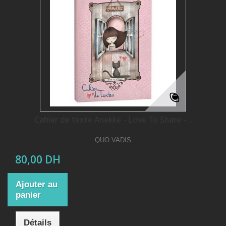
Cahier de texte Anekke - Love To Share -...
QUO VADIS
80,00 DH
Ajouter au
panier
Détails