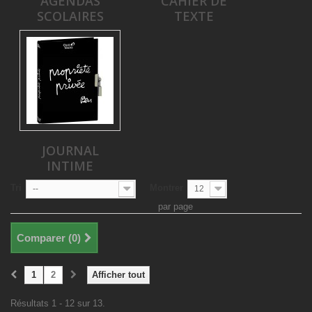
AGENDAS
CAHIER DE
SCOLAIRES
TEXTE
JOURNAL
INTIME
Tri
Montrer
--
12
par page
Comparer (
0
)
1
2
Afficher tout
Résultats 1 - 12 sur 13.