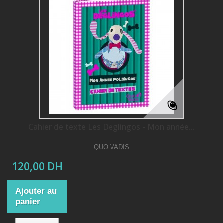
Cahier de texte Les Déglingos - Mon année...
QUO VADIS
120,00 DH
Ajouter au
panier