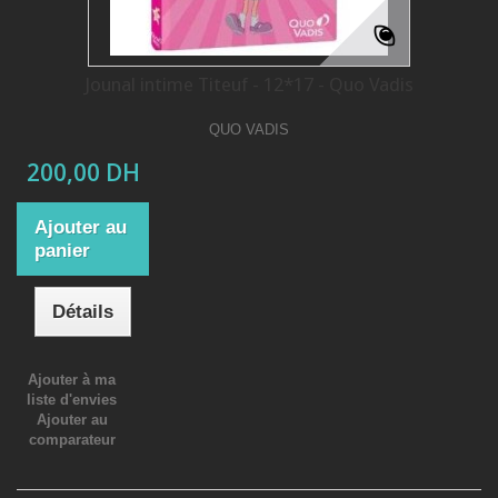
Jounal intime Titeuf - 12*17 - Quo Vadis
QUO VADIS
200,00 DH
Ajouter au
panier
Détails
Ajouter à ma
liste d'envies
Ajouter au
comparateur