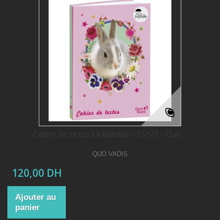
Cahier de texte La Marelle - 15*21 - Quo...
QUO VADIS
120,00 DH
Ajouter au
panier