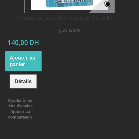
Cahier de texte Olympique de Marseille -...
QUO VADIS
140,00 DH
Ajouter au
panier
Détails
Ajouter à ma
liste d'envies
Ajouter au
comparateur