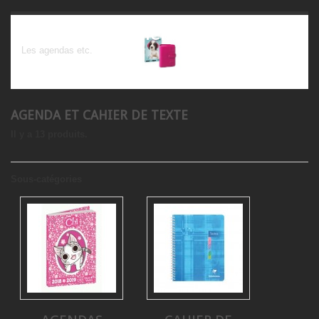
Agenda et cahier de texte
Les agendas etc.
AGENDA ET CAHIER DE TEXTE
Il y a 13 produits.
Sous-catégories