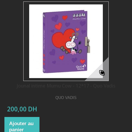
Jounal intime Mumu Cow - 12*17 - Quo Vadis
QUO VADIS
200,00 DH
Ajouter au
panier