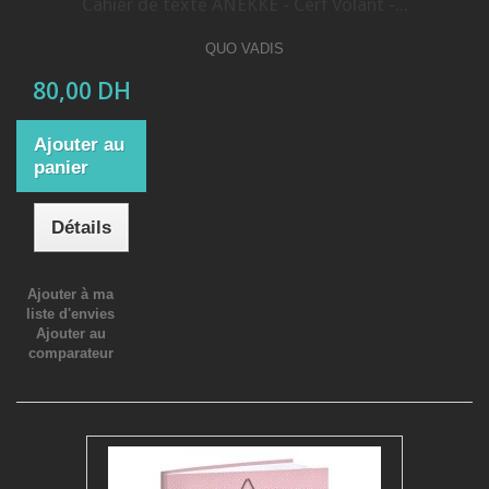
Cahier de texte ANEKKE - Cerf Volant -...
QUO VADIS
80,00 DH
Ajouter au
panier
Détails
Ajouter à ma
liste d'envies
Ajouter au
comparateur