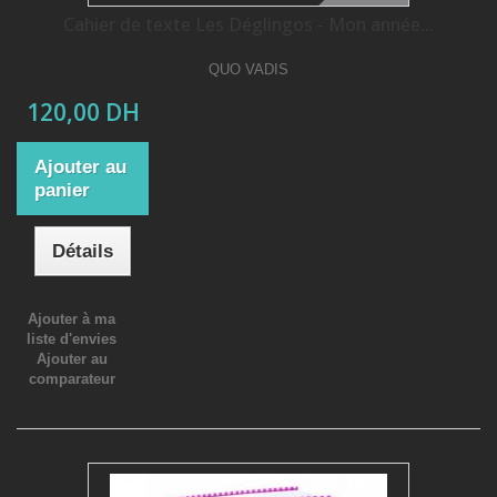
Cahier de texte Les Déglingos - Mon année...
QUO VADIS
120,00 DH
Ajouter au
panier
Détails
Ajouter à ma
liste d'envies
Ajouter au
comparateur