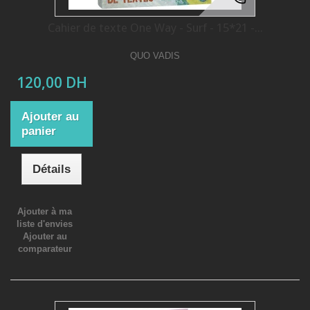
Cahier de texte One Way - Surf - 15*21 -...
QUO VADIS
120,00 DH
Ajouter au
panier
Détails
Ajouter à ma
liste d'envies
Ajouter au
comparateur