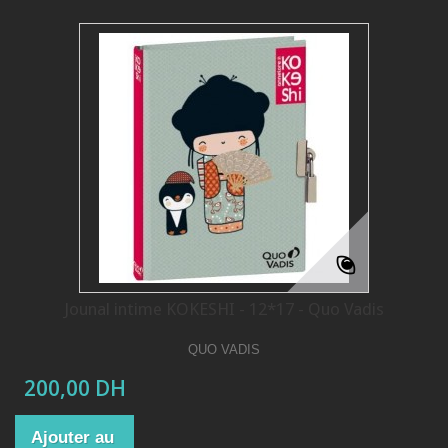
Jounal intime KOKESHI - 12*17 - Quo Vadis
QUO VADIS
200,00 DH
Ajouter au