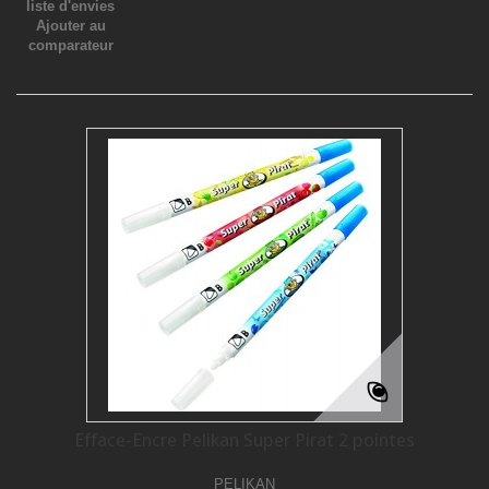
liste d'envies
Ajouter au
comparateur
Efface-Encre Pelikan Super Pirat 2 pointes
PELIKAN