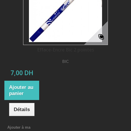
Efface-Encre Bic 2 pointes
BIC
7,00 DH
Ajouter au
panier
Détails
Ajouter à ma