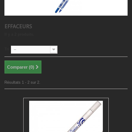
EFFACEURS
Il y a 2 produits.
Tri
--
Comparer (
0
)
Résultats 1 - 2 sur 2.