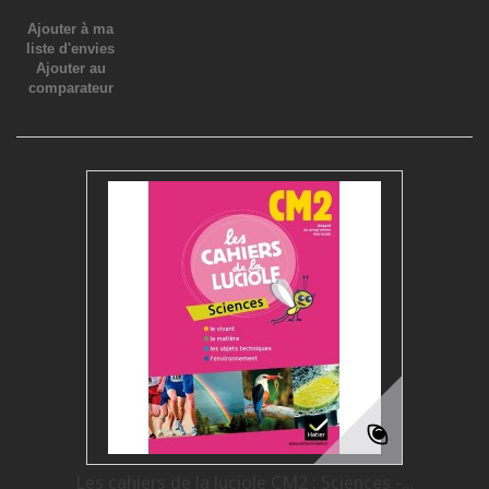
Ajouter à ma
liste d'envies
Ajouter au
comparateur
Les cahiers de la luciole CM2 : Sciences -...