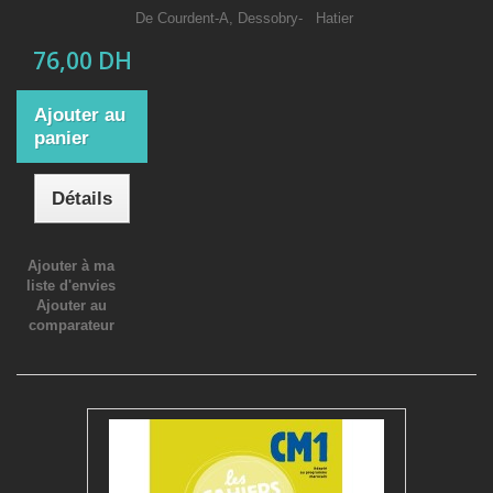
De Courdent-A, Dessobry- Hatier
76,00 DH
Ajouter au
panier
Détails
Ajouter à ma
liste d'envies
Ajouter au
comparateur