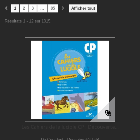
1
2
3
...
85
Afficher tout
Résultats 1 - 12 sur 1015.
Les Cahiers de la luciole CP : Découverte...
De Courdent - DessobryHATIER