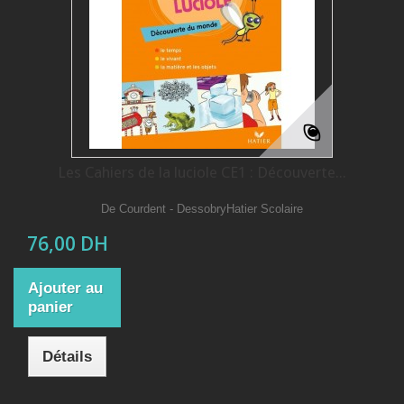
Les Cahiers de la luciole CE1 : Découverte...
De Courdent - DessobryHatier Scolaire
76,00 DH
Ajouter au
panier
Détails