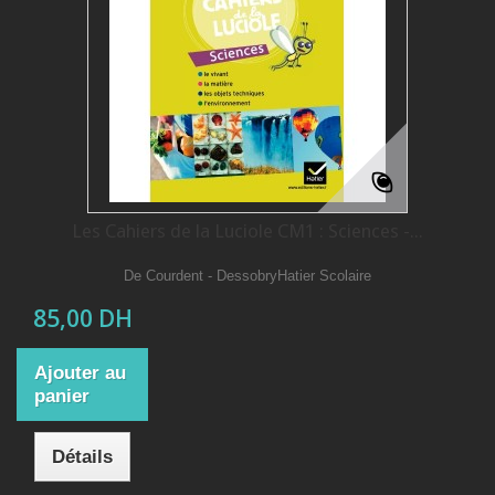
Les Cahiers de la Luciole CM1 : Sciences -...
De Courdent - DessobryHatier Scolaire
85,00 DH
Ajouter au
panier
Détails