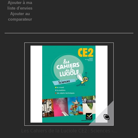
Ajouter à ma
liste d'envies
Ajouter au
comparateur
Les Cahiers de la Luciole CE2 : Sciences -...