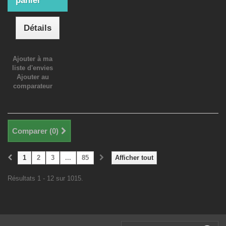
panier
Détails
Ajouter à ma
liste d'envies
Ajouter au
comparateur
Comparer (
0
)
1
2
3
...
85
Afficher tout
Résultats 1 - 12 sur 1015.