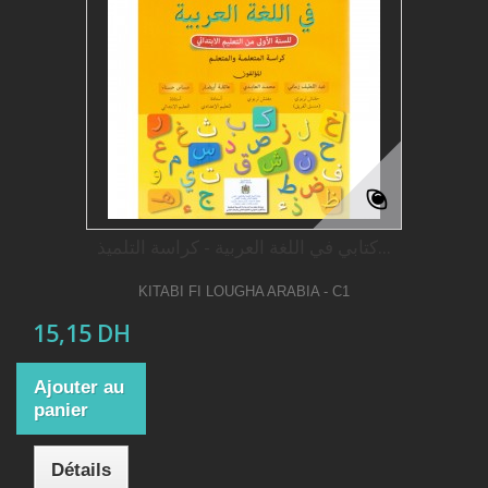
كتابي في اللغة العربیة - كراسة التلميذ...
KITABI FI LOUGHA ARABIA - C1
15,15 DH
Ajouter au
panier
Détails