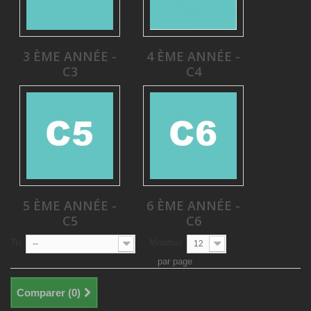
3 ÈME ANNÉE -
4 ÈME ANNÉE -
C3
C4
5 ÈME ANNÉE -
6 ÈME ANNÉE -
C5
C6
Tri
Montrer
--
12
par page
Comparer (
0
)