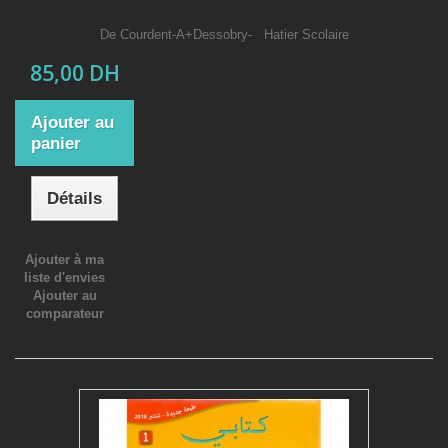
De Courdent-A+Dessobry- Hatier Scolaire
85,00 DH
Ajouter au
panier
Détails
Ajouter à ma
liste d'envies
Ajouter au
comparateur