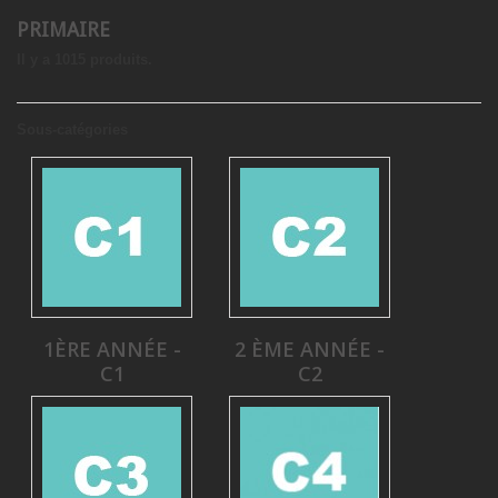
PRIMAIRE
Il y a 1015 produits.
Sous-catégories
1ÈRE ANNÉE -
2 ÈME ANNÉE -
C1
C2