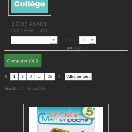
3 ÈME ANNÉE
COLLÈGE - 3AC
Tri
Montrer
--
12
par page
Comparer (
0
)
1
2
3
...
26
Afficher tout
Résultats 1 - 12 sur 312.