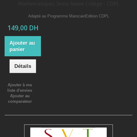
Mathematiques 3eme Année Collège - CDPL
Adapté au Programme MarocainEdition CDPL
149,00 DH
Ajouter au
panier
Détails
Ajouter à ma
liste d'envies
Ajouter au
comparateur