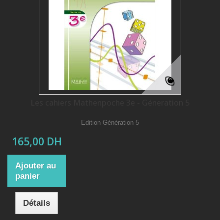
Les cahiers Mathenpoche 3e - Géneration 5
Edition Génération 5
165,00 DH
Ajouter au
panier
Détails