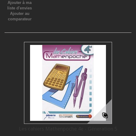
Ajouter à ma
liste d'envies
Ajouter au
comparateur
Les cahiers Mathenpoche 4e - Géneration 5