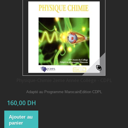
Physique-Chimie 2eme Année Collège - CDPL
Adapté au Programme MarocainEdition CDPL
160,00 DH
Ajouter au
panier