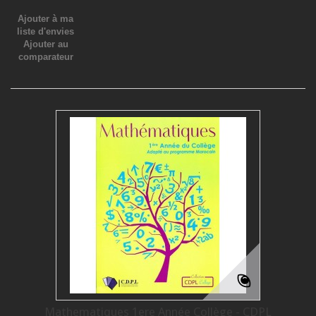
Ajouter à ma
liste d'envies
Ajouter au
comparateur
Mathematiques 1ere Année Collège - CDPL