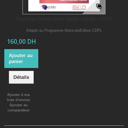
Physique-Chimie 3eme Année Collège - CDPL
Adapté au Programme MarocainEdition CDPL
160,00 DH
Ajouter au
panier
Détails
Ajouter à ma
liste d'envies
Ajouter au
comparateur