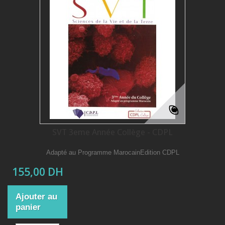
SVT 3eme Année Collège - CDPL
Adapté au Programme MarocainEdition CDPL
155,00 DH
Ajouter au
panier