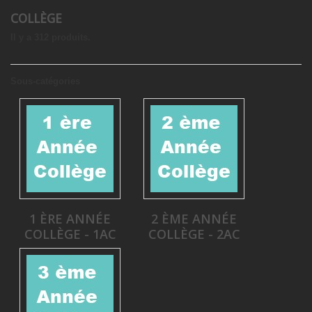
COLLÈGE
Il y a 312 produits.
Sous-catégories
1 ÈRE ANNÉE
2 ÈME ANNÉE
COLLÈGE - 1AC
COLLÈGE - 2AC