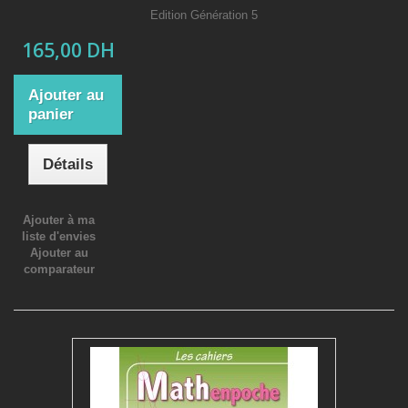
Edition Génération 5
165,00 DH
Ajouter au
panier
Détails
Ajouter à ma
liste d'envies
Ajouter au
comparateur