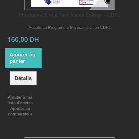
Physique-Chimie 1ere Année Collège - CDPL
Adapté au Programme MarocainEdition CDPL
160,00 DH
Ajouter au
panier
Détails
Ajouter à ma
liste d'envies
Ajouter au
comparateur