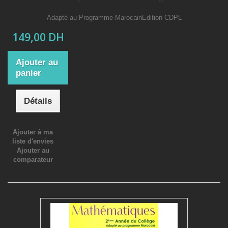
Adapté au Programme MarocainEdition CDPL
149,00 DH
Ajouter au
panier
Détails
Ajouter à ma
liste d'envies
Ajouter au
comparateur