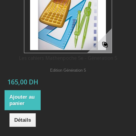
Les cahiers Mathenpoche 5e - Géneration 5
Edition Génération 5
165,00 DH
Ajouter au
panier
Détails