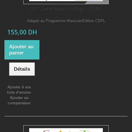
SVT 2eme Année Collège - CDPL
Adapté au Programme MarocainEdition CDPL
155,00 DH
Ajouter au
panier
Détails
Ajouter à ma
liste d'envies
Ajouter au
comparateur