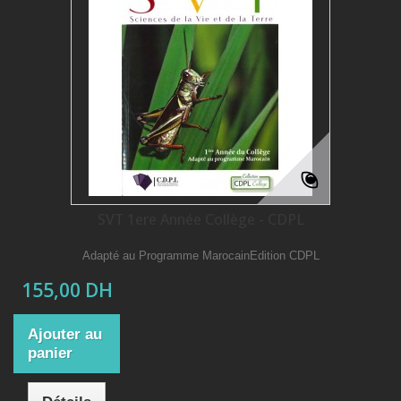
SVT 1ere Année Collège - CDPL
Adapté au Programme MarocainEdition CDPL
155,00 DH
Ajouter au
panier