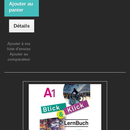
Ajouter au
panier
Détails
Ajouter à ma
liste d'envies
Ajouter au
comparateur