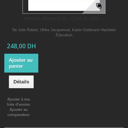
Kreativ allemand 5e - Cycle 4 - LV2 -...
De Julie Robert, Ulrike Jacqueroud, Katrin Goldmann Hachette
Éducation
248,00 DH
Ajouter au
panier
Détails
Ajouter à ma
liste d'envies
Ajouter au
comparateur