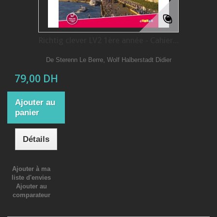
Richtig clever LV2 1ère année - Cahier...
De Sterenn Le Berre, Wolf Halberstadt Didier
79,00 DH
Ajouter au
panier
Détails
Ajouter à ma
liste d'envies
Ajouter au
comparateur