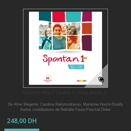
Spontan Neu 1 ( palier 1 - 1ère année )...
De Aline Wegener, Caroline Rakotondravao, Marianne Hoock-Douilly
Autres contributions de Nathalie Faure-Paschal Didier
248,00 DH