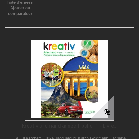
liste d'envies
Ajouter au
comparateur
Kreativ allemand année 1 palier 1 - Livre...
De Julie Robert, Ulrike Jacqueroud, Katrin Goldmann Hachette