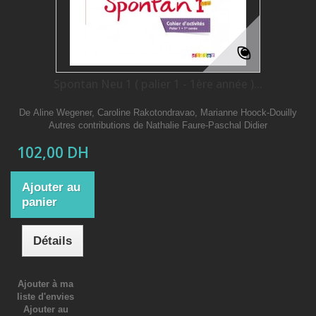
Spontan Neu 1 ( palier 1 - 1ère année )...
De Aline Wegener, Caroline Rakotondravao, Marianne Hoock-Douilly
Autres contributions de Nathalie Faure-Paschal Didier
102,00 DH
Ajouter au
panier
Détails
Ajouter à ma
liste d'envies
Ajouter au