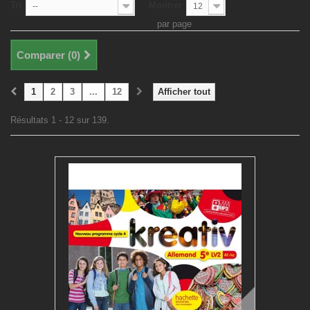
Tri
Montrer
--
12
par page
Comparer (
0
)
1
2
3
...
12
Afficher tout
Résultats 1 - 12 sur 139.