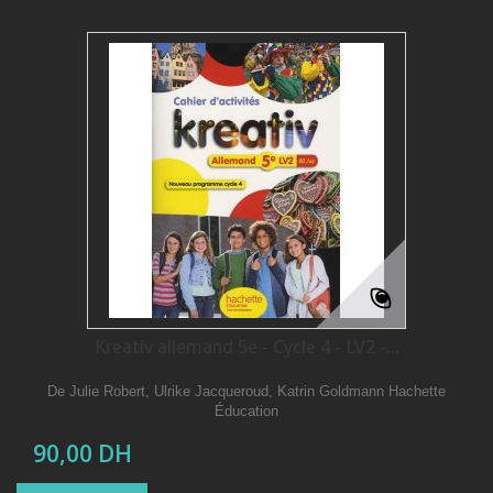
Kreativ allemand 5e - Cycle 4 - LV2 -...
De Julie Robert, Ulrike Jacqueroud, Katrin Goldmann Hachette
Éducation
90,00 DH