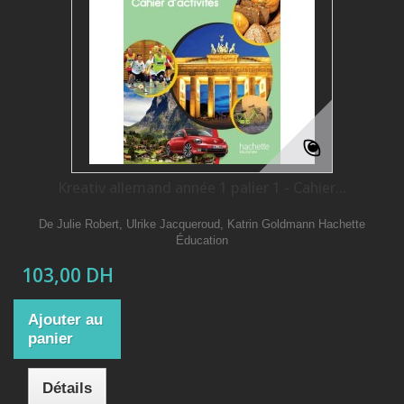
Kreativ allemand année 1 palier 1 - Cahier...
De Julie Robert, Ulrike Jacqueroud, Katrin Goldmann Hachette
Éducation
103,00 DH
Ajouter au
panier
Détails