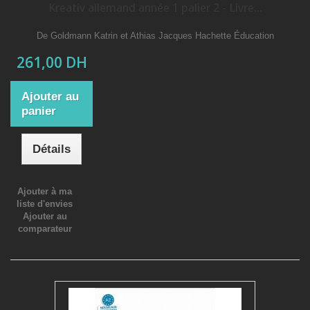
Kreativ allemand année 1 palier 2 - Livre...
De Goldmann Katrin et Athias Jacques Hachette Éducation
261,00 DH
Ajouter au
panier
Détails
Ajouter à ma
liste d'envies
Ajouter au
comparateur