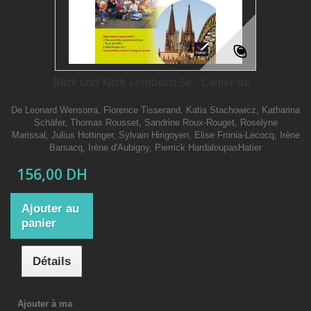
Blick und Klick Lernbuch 5e - Cahier de...
De Leonard Wensorra, Florence Tisserand, Katia Stachowicz, Katharina
Schäfer, Thomas Rousset, Sandrine Roux-Rouget, Roselyne
Marissal, Julius Hottinger, Sylvain Hirigoyen, Elise Fronia-Lecocq, Irène
Barsacq, Irène d'Aubigny, Pierrick HardaloupasHatier
156,00 DH
Ajouter au
panier
Détails
Ajouter à ma