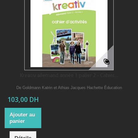
Kreativ allemand année 1 palier 2 - Cahier...
De Goldmann Katrin et Athias Jacques Hachette Éducation
103,00 DH
Ajouter au
panier