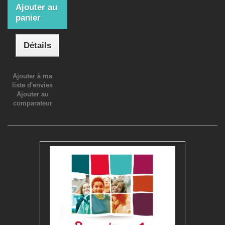
Ajouter au
panier
Détails
Ajouter à ma
liste d'envies
Ajouter au
comparateur