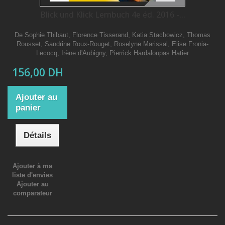
Blick und Klick Lernbuch 4e éd. 2016 -...
De Sophie Thibaut, Florence Tisserand, Katia Stachowicz, Thomas
Rousset, Sandrine Roux-Rouget, Roselyne Marissal, Elise Fronia-
Lecocq, Irène d'Aubigny, Pierrick Hardaloupas Hatier
156,00 DH
Ajouter au
panier
Détails
Ajouter à ma
liste d'envies
Ajouter au
comparateur