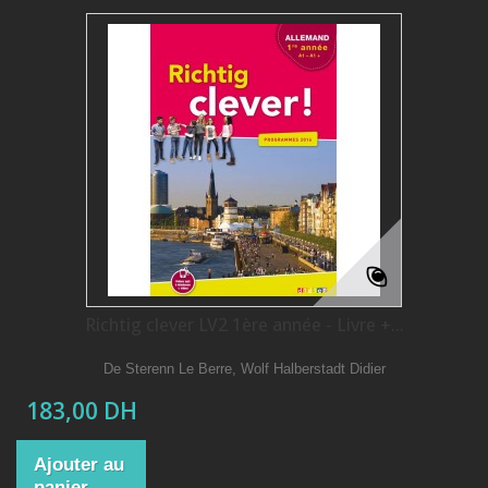
Richtig clever LV2 1ère année - Livre +...
De Sterenn Le Berre, Wolf Halberstadt Didier
183,00 DH
Ajouter au
panier