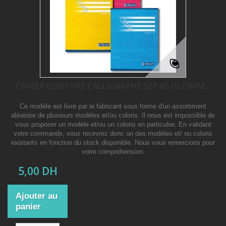
CAHIER ECRITURE CALLIGRAPHE 32P A5 DL/3MM...
Ce modèle est livré par le fabricant sous forme d'un assortiment
aléatoire de plusieurs modèles et/ou coloris. Il nous est impossible de
vous proposer un modèle et/ou un coloris en particulier. En validant
votre commande, vous recevrez donc un des modèles et/ ou coloris
existants en fonction du stock disponible. Nous vous remercions pour
votre compréhension.
5,00 DH
Ajouter au
panier