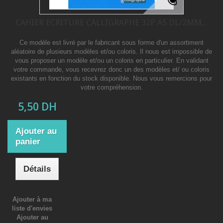
CAHIER ECRITURE CALLIGRAPHE 32P A5 DL/2MM...
Ce modèle est livré par le fabricant sous forme d'un assortiment
aléatoire de plusieurs modèles et/ou coloris. Il nous est impossible de
vous proposer un modèle et/ou un coloris en particulier. En validant
votre commande, vous recevrez donc un des modèles et/ ou coloris
existants en fonction du stock disponible. Nous vous remercions pour
votre compréhension.
5,50 DH
Ajouter au
panier
Détails
Ajouter à ma
liste d'envies
Ajouter au