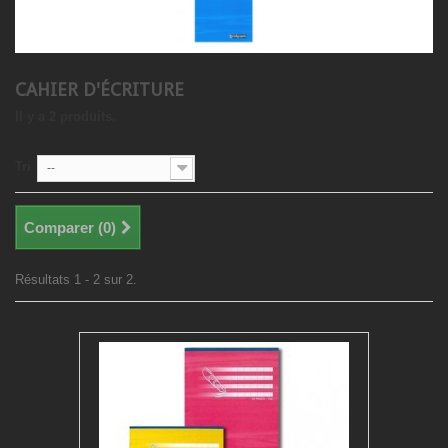
CAHIER D'ÉCRITURE
Il y a 2 produits.
Tri
--
Comparer (
0
)
Résultats 1 - 2 sur 2.