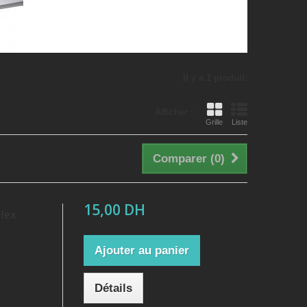
Il y a 1 produit.
Afficher :
Grille
Liste
Comparer (
0
)
15,00 DH
plex
Ajouter au panier
Détails