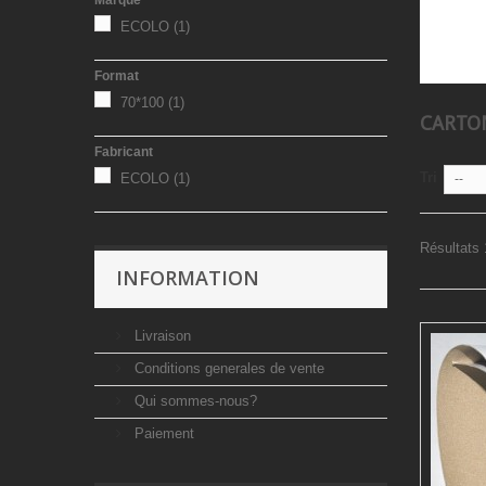
ECOLO
(1)
Format
70*100
(1)
CARTO
Fabricant
Tri
ECOLO
(1)
--
Résultats 1
INFORMATION
Livraison
Conditions generales de vente
Qui sommes-nous?
Paiement