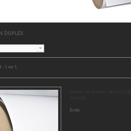
N DUPLEX
 - 1 sur 1.
Feuille de papier carton Du
70*100
Ecolo