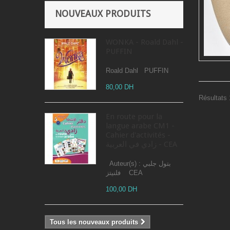
NOUVEAUX PRODUITS
WONKA - Roald Dahl -
PUFFIN
Roald Dahl PUFFIN
80,00 DH
Résultats 1
En route pour la
langue arabe CM1 -
Cahier d'activités -
زادي في العربية - CEA
Auteur(s) : بتول جلبي
فلنيتز CEA
100,00 DH
Tous les nouveaux produits