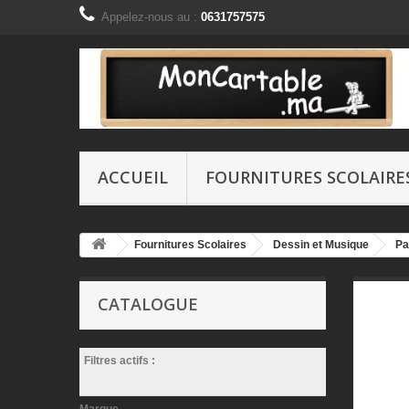
Appelez-nous au :
0631757575
ACCUEIL
FOURNITURES SCOLAIRE
Fournitures Scolaires
Dessin et Musique
Pa
CATALOGUE
Filtres actifs :
Marque