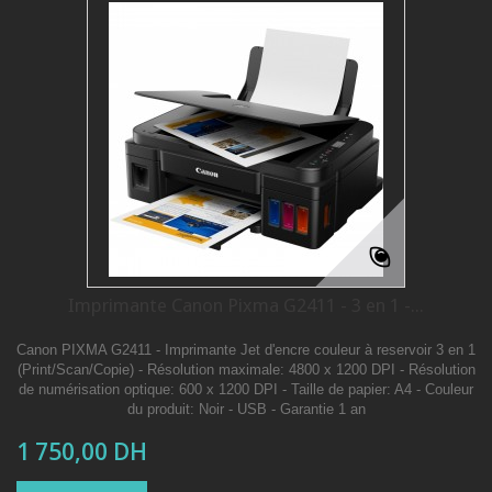
Imprimante Canon Pixma G2411 - 3 en 1 -...
Canon PIXMA G2411 - Imprimante Jet d'encre couleur à reservoir 3 en 1
(Print/Scan/Copie) - Résolution maximale: 4800 x 1200 DPI - Résolution
de numérisation optique: 600 x 1200 DPI - Taille de papier: A4 - Couleur
du produit: Noir - USB - Garantie 1 an
1 750,00 DH