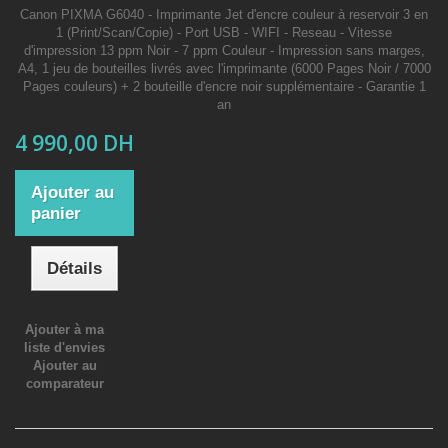
Canon PIXMA G6040 - Imprimante Jet d'encre couleur à reservoir 3 en
1 (Print/Scan/Copie) - Port USB - WIFI - Reseau - Vitesse
d'impression 13 ppm Noir - 7 ppm Couleur - Impression sans marges,
A4, 1 jeu de bouteilles livrés avec l'imprimante (6000 Pages Noir / 7000
Pages couleurs) + 2 bouteille d'encre noir supplémentaire - Garantie 1
an
4 990,00 DH
Ajouter au
panier
Détails
Ajouter à ma
liste d'envies
Ajouter au
comparateur