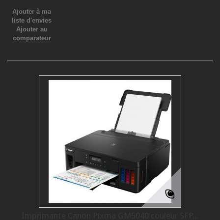
Ajouter à ma
liste d'envies
Ajouter au
comparateur
Imprimante Canon Pixma GM5040 couleur SFP...