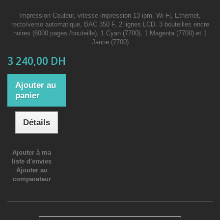
Impression Couleur, vitesse impression 13 ipm, Wi-Fi, Ethernet,
recto/verso automatique, BAC 350 F, 2 lignes LCD, 3 bouteilles encre
noires (6000 pages /bouteille), 1 Cyan (7700), 1 Magenta (7700) et 1
Jaune (7700)
3 240,00 DH
Ajouter au
panier
Détails
Ajouter à ma
liste d'envies
Ajouter au
comparateur