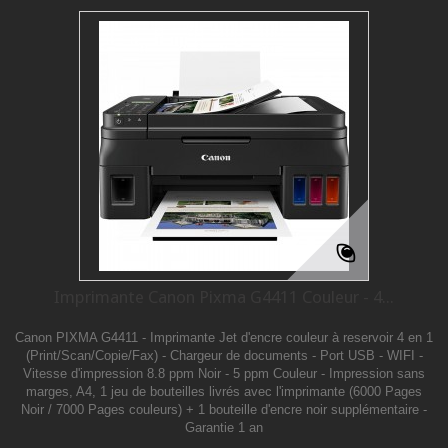
Imprimante Canon Pixma G4411 Couleur - 4...
Canon PIXMA G4411 - Imprimante Jet d'encre couleur à reservoir 4 en 1
(Print/Scan/Copie/Fax) - Chargeur de documents - Port USB - WIFI -
Vitesse d'impression 8.8 ppm Noir - 5 ppm Couleur - Impression sans
marges, A4, 1 jeu de bouteilles livrés avec l'imprimante (6000 Pages
Noir / 7000 Pages couleurs) + 1 bouteille d'encre noir supplémentaire -
Garantie 1 an