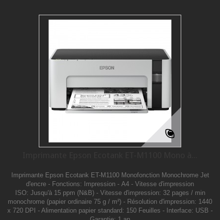
Imprimante Epson Ecotank ET-M1100 Mono à...
Imprimante Epson Ecotank ET-M1100 Monofonction Monochrome Jet
d'encre - Fonctions: Impression - A4 - Vitesse d'impression
ISO: Jusqu'à 15 ppm (N&B) - Vitesse d'impression: 32 pages / min
monochrome (papier ordinaire 75 g / m²) - Résolution d'impression: 1440
x 720 DPI - Alimentation papier standard: 150 Feuilles - Interface: USB -
Garantie: 1 an