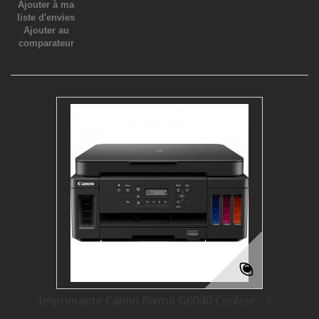
Ajouter à ma
liste d'envies
Ajouter au
comparateur
Imprimante Canon Pixma G6040 Couleur - 3...