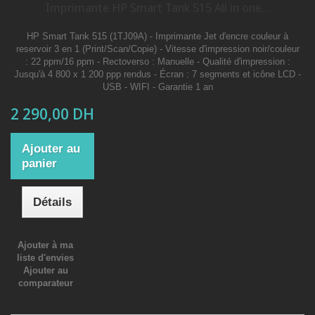
Imprimante HP Smart Tank 515 All in one...
HP Smart Tank 515 (1TJ09A) - Imprimante Jet d'encre couleur à
reservoir 3 en 1 (Print/Scan/Copie) - Vitesse d'impression noir/couleur
: 22 ppm/16 ppm - Rectoverso : Manuelle - Qualité d'impression :
Jusqu'à 4 800 x 1 200 ppp rendus - Écran : 7 segments et icône LCD -
USB - WIFI - Garantie 1 an
2 290,00 DH
Ajouter au
panier
Détails
Ajouter à ma
liste d'envies
Ajouter au
comparateur