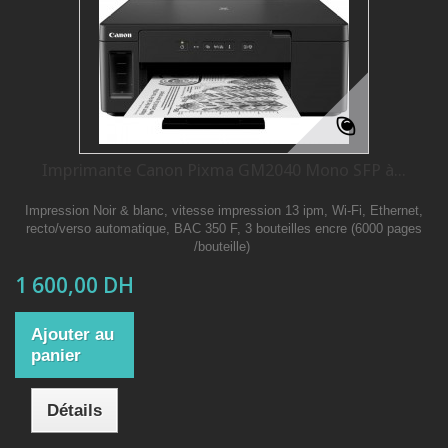
Imprimante Canon Pixma GM2040 Mono SFP à...
Impression Noir & blanc, vitesse impression 13 ipm, Wi-Fi, Ethernet,
recto/verso automatique, BAC 350 F, 3 bouteilles encre (6000 pages
/bouteille)
1 600,00 DH
Ajouter au
panier
Détails