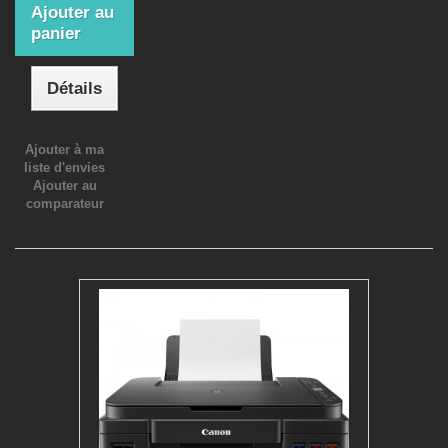
Ajouter au
panier
Détails
Ajouter à ma
liste d'envies
Ajouter au
comparateur