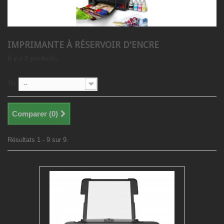
IMPRIMANTE À RÉSERVOIR D'ENCRE
Il y a 9 produits.
Tri
--
Comparer (
0
)
Résultats 1 - 9 sur 9.