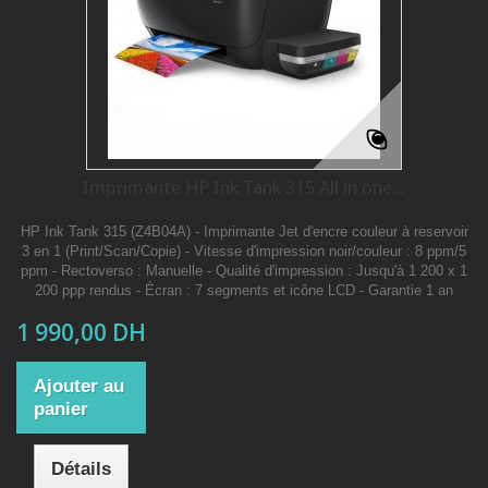
Imprimante HP Ink Tank 315 All in one...
HP Ink Tank 315 (Z4B04A) - Imprimante Jet d'encre couleur à reservoir
3 en 1 (Print/Scan/Copie) - Vitesse d'impression noir/couleur : 8 ppm/5
ppm - Rectoverso : Manuelle - Qualité d'impression : Jusqu'à 1 200 x 1
200 ppp rendus - Écran : 7 segments et icône LCD - Garantie 1 an
1 990,00 DH
Ajouter au
panier
Détails