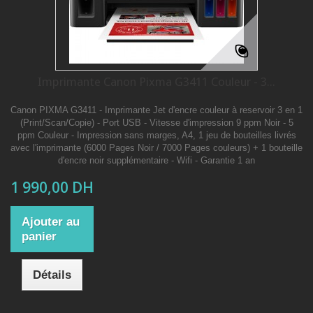
Imprimante Canon Pixma G3411 Couleur - 3...
Canon PIXMA G3411 - Imprimante Jet d'encre couleur à reservoir 3 en 1
(Print/Scan/Copie) - Port USB - Vitesse d'impression 9 ppm Noir - 5
ppm Couleur - Impression sans marges, A4, 1 jeu de bouteilles livrés
avec l'imprimante (6000 Pages Noir / 7000 Pages couleurs) + 1 bouteille
d'encre noir supplémentaire - Wifi - Garantie 1 an
1 990,00 DH
Ajouter au
panier
Détails