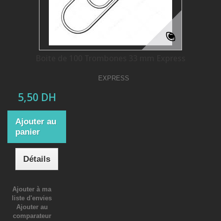
Boite de 100 Trombones 33 mm Express
EXPRESS
5,50 DH
Ajouter au
panier
Détails
Ajouter à ma
liste d'envies
Ajouter au
comparateur