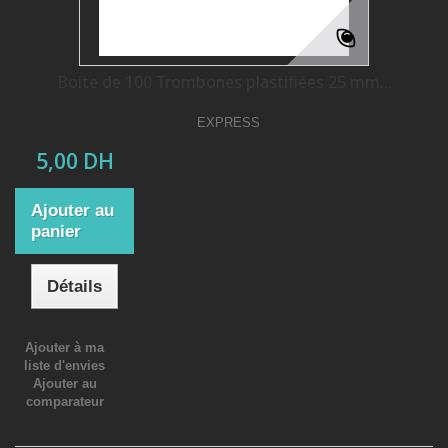
Boite de 100 Trombones plastifiées 25 mm...
EXPRESS
5,00 DH
Ajouter au
panier
Détails
Ajouter à ma
liste d'envies
Ajouter au
comparateur