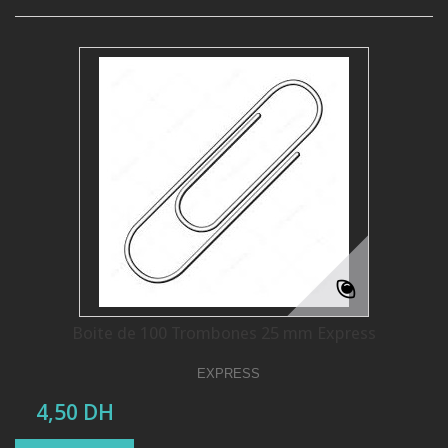
Boite de 100 Trombones 25 mm Express
EXPRESS
4,50 DH