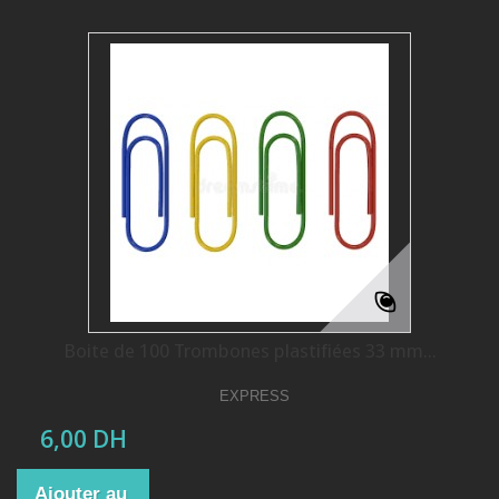
Boite de 100 Trombones plastifiées 33 mm...
EXPRESS
6,00 DH
Ajouter au