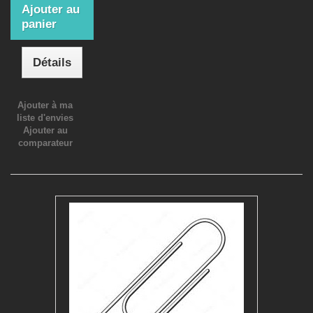
Ajouter au
panier
Détails
Ajouter à ma
liste d'envies
Ajouter au
comparateur