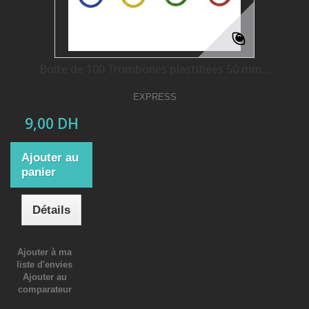
Boite de 100 Trombones plastifiées 50 mm...
EXPRESS
9,00 DH
Ajouter au
panier
Détails
Ajouter à ma
liste d'envies
Ajouter au
comparateur