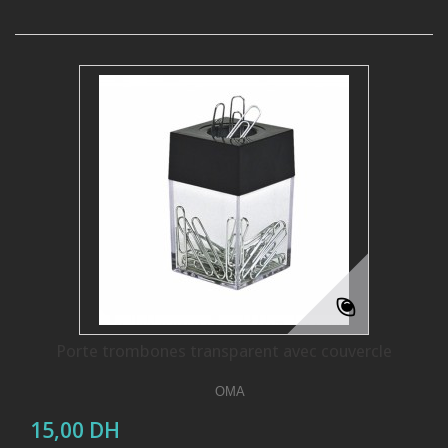
Porte trombones transparent avec couvercle
OMA
15,00 DH