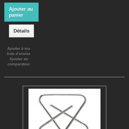
Ajouter au
panier
Détails
Ajouter à ma
liste d'envies
Ajouter au
comparateur