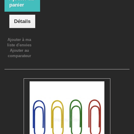
panier
Détails
Ajouter à ma
liste d'envies
Ajouter au
comparateur