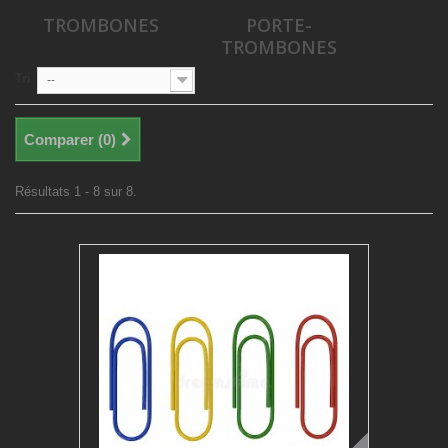
TROMBONES
PORTE-
TROMBONES
Tri
--
Comparer (
0
)
Résultats 1 - 8 sur 8.