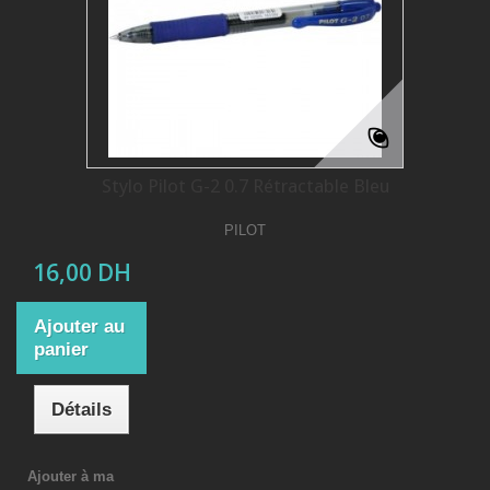
Stylo Pilot G-2 0.7 Rétractable Bleu
PILOT
16,00 DH
Ajouter au
panier
Détails
Ajouter à ma