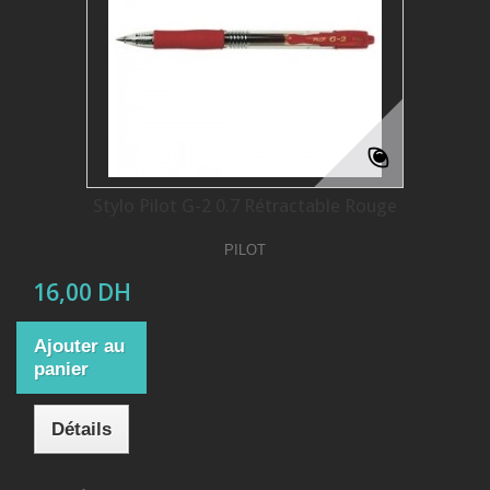
Stylo Pilot G-2 0.7 Rétractable Rouge
PILOT
16,00 DH
Ajouter au
panier
Détails