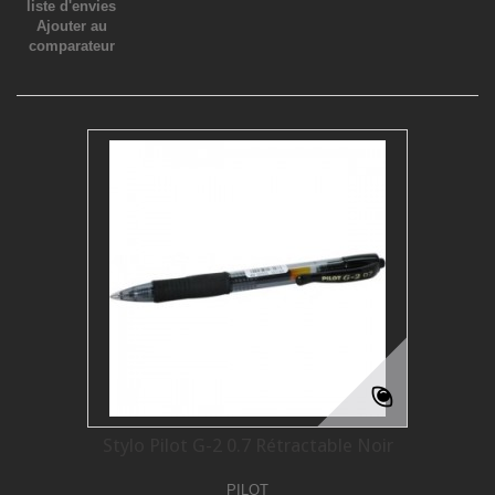
liste d'envies
Ajouter au
comparateur
Stylo Pilot G-2 0.7 Rétractable Noir
PILOT