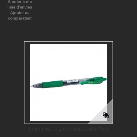
Ajouter à ma
liste d'envies
Ajouter au
comparateur
Stylo Pilot G-2 0.7 Rétractable Vert