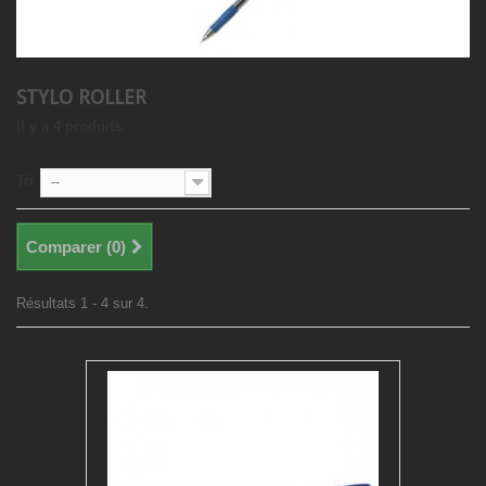
STYLO ROLLER
Il y a 4 produits.
Tri
--
Comparer (
0
)
Résultats 1 - 4 sur 4.