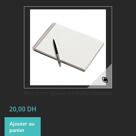
Bloc sténo spirales A4 feuilles blanches
20,00 DH
Ajouter au
panier