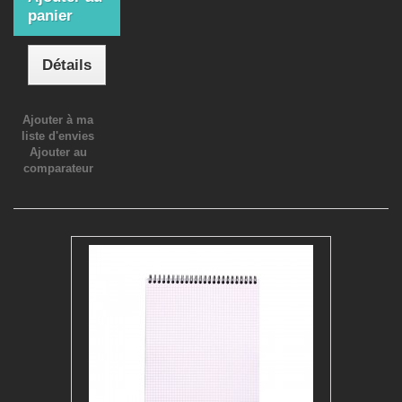
panier
Détails
Ajouter à ma
liste d'envies
Ajouter au
comparateur