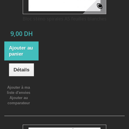
Bloc sténo spirales A5 feuilles blanches
9,00 DH
Ajouter au
panier
Détails
Ajouter à ma
liste d'envies
Ajouter au
comparateur