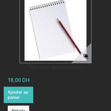
Bloc sténo spirales A4 ligné
18,00 DH
Ajouter au
panier