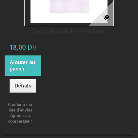
Bloc notes spirales A4 140 pages
18,00 DH
Ajouter au
panier
Détails
Ajouter à ma
liste d'envies
Ajouter au
comparateur