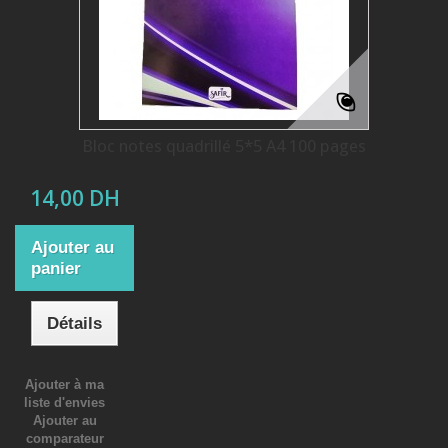
Bloc notes quadrillé 5*5 A4 100 pages
14,00 DH
Ajouter au
panier
Détails
Ajouter à ma
liste d'envies
Ajouter au
comparateur