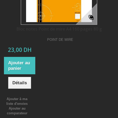
Bloc notes Point de mire A4 160 pages 80 g
POINT DE MIRE
23,00 DH
Ajouter au
panier
Détails
Ajouter à ma
liste d'envies
Ajouter au
comparateur