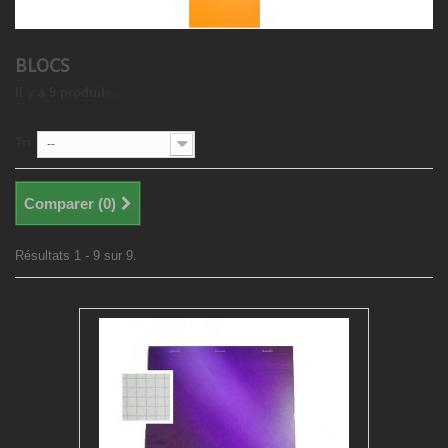
BLOCS
Il y a 9 produits.
Tri
--
Comparer (
0
)
Résultats 1 - 9 sur 9.