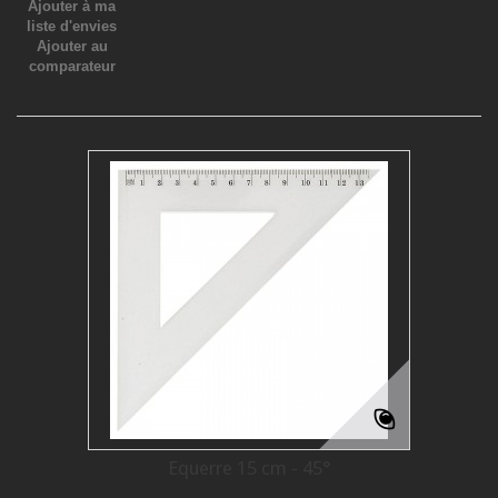
Ajouter à ma
liste d'envies
Ajouter au
comparateur
Equerre 15 cm - 45°