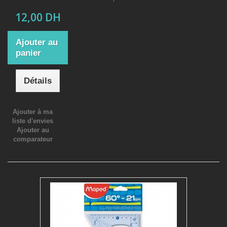
12,00 DH
Ajouter au
panier
Détails
Ajouter à ma
liste d'envies
Ajouter au
comparateur