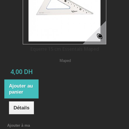
Equerre 15 cm Essentals Maped
Maped
4,00 DH
Ajouter au
panier
Détails
Ajouter à ma