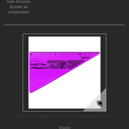
liste d'envies
Ajouter au
comparateur
Equerre Maped Twist'n Flex 60 degrés 15 cm
Maped