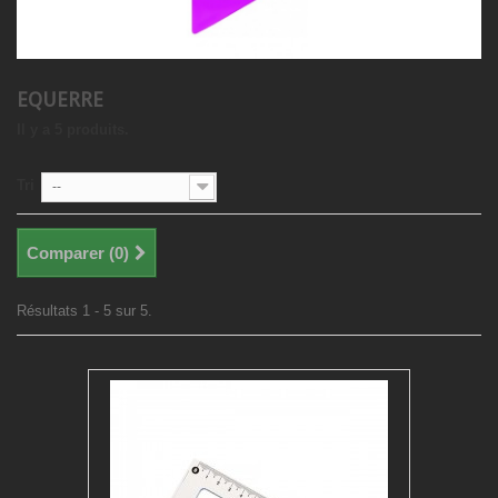
EQUERRE
Il y a 5 produits.
Tri
--
Comparer (
0
)
Résultats 1 - 5 sur 5.