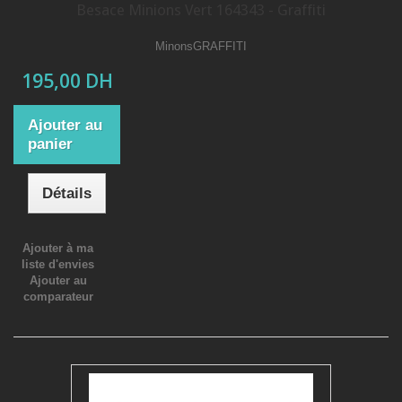
Besace Minions Vert 164343 - Graffiti
MinonsGRAFFITI
195,00 DH
Ajouter au
panier
Détails
Ajouter à ma
liste d'envies
Ajouter au
comparateur