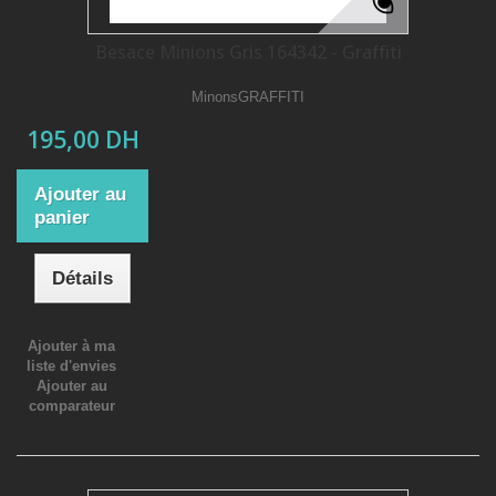
Besace Minions Gris 164342 - Graffiti
MinonsGRAFFITI
195,00 DH
Ajouter au
panier
Détails
Ajouter à ma
liste d'envies
Ajouter au
comparateur