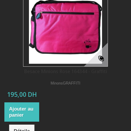
Besace Minions Rose 164344 - Graffiti
MinonsGRAFFITI
195,00 DH
Ajouter au
panier