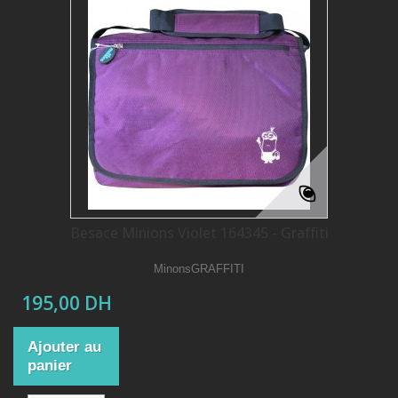
Besace Minions Violet 164345 - Graffiti
MinonsGRAFFITI
195,00 DH
Ajouter au
panier