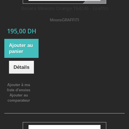
Besace Minions Orange 164346 - Graffiti
MinonsGRAFFITI
195,00 DH
Ajouter au
panier
Détails
Ajouter à ma
liste d'envies
Ajouter au
comparateur