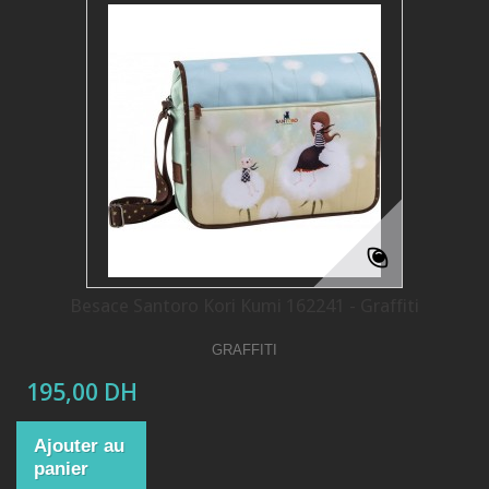
Besace Santoro Kori Kumi 162241 - Graffiti
GRAFFITI
195,00 DH
Ajouter au
panier