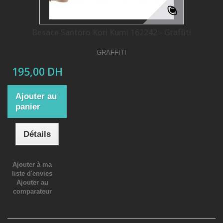
Besace Santoro Kori Kumi 162242 - Graffiti
GRAFFITI
195,00 DH
Ajouter au
panier
Détails
Ajouter à ma
liste d'envies
Ajouter au
comparateur