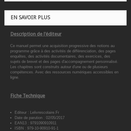
EN SAVOIR PLUS
Description de l'éditeur
Ce manuel permet une acquisition progressive des notions au
programme grâce à des activités de différenciation, des pages
enquêtes, des activités documentaires, des exercices, des
sujets de brevet et des pages d'accompagnement personnalisé.
Les chapitres sont construits autour d'une ou de plusieurs
compétences. Avec des ressources numériques accessibles en
ligne.
Fiche Technique
Editeur :
Lelivrescolaire.Fr
Date de parution :
02/05/2017
EAN13 :
9791090910911
ISBN :
979-10-90910-91-1