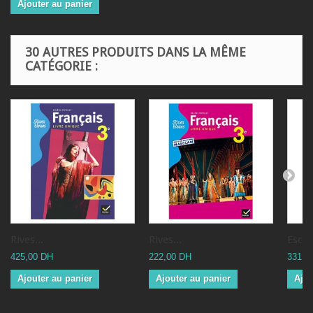
Ajouter au panier
30 AUTRES PRODUITS DANS LA MÊME
CATÉGORIE :
Rives...
Rives...
Escap
425,00 DH
222,00 DH
331,0
Ajouter au panier
Ajouter au panier
Ajou