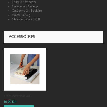
Langue :
français
Catégorie :
Collège
Catégorie 2 :
Scolaire
Poids : 423 g
Nbre de pages : 208
ACCESSOIRES
Plastification ad...
10,00 DH