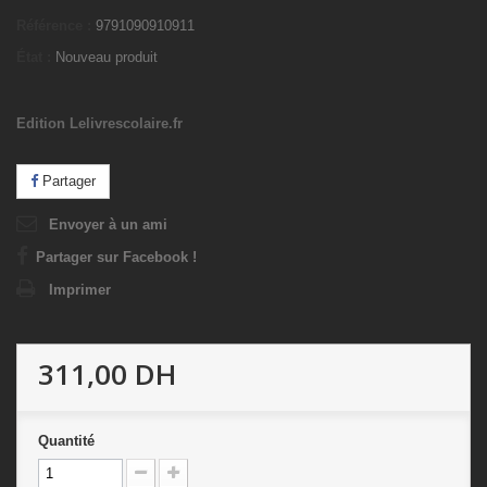
Référence :
9791090910911
État :
Nouveau produit
Edition Lelivrescolaire.fr
Partager
Envoyer à un ami
Partager sur Facebook !
Imprimer
311,00 DH
Quantité